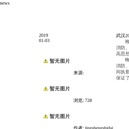
news
2019
武汉2
01-03
消防
高思
晚会
消防
间执
来源:
保证
浏览: 728
作者: jingshengshidai