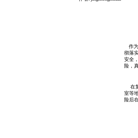
作
彻落
安全
险，
在复
室等
险后