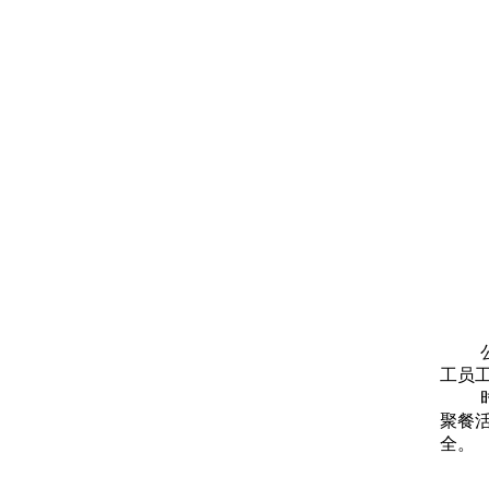
工员
聚餐
全。